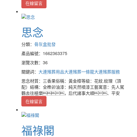
在線留言
思念
分類：
骨灰盒批發
產品編號：1662363375
瀏覽次數：36
關鍵詞：
大連殯葬用品
大連殯葬一條龍
大連殯葬服務
思念材質：三香果俗稱：黃金樟等級：花紋.紋理（頂
配）結構：全榫卯油漆：純天然噴漆工藝寓意：先人駕
鶴去往極樂，后代諸事大順、平安
在線留言
福祿閣