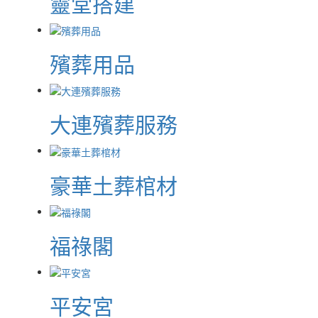
靈堂搭建
殯葬用品
大連殯葬服務
豪華土葬棺材
福祿閣
平安宮