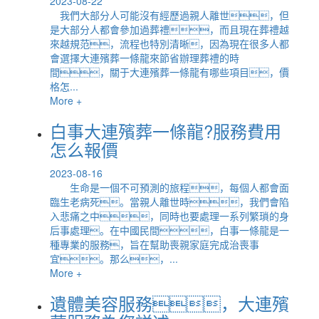
2023-08-22
我們大部分人可能沒有經歷過親人離世，但
是大部分人都會參加過葬禮，而且現在葬禮越
來越規范，流程也特別清晰，因為現在很多人都
會選擇大連殯葬一條龍來節省辦理葬禮的時
間，關于大連殯葬一條龍有哪些項目，價
格怎...
More +
白事大連殯葬一條龍?服務費用
怎么報價
2023-08-16
生命是一個不可預測的旅程，每個人都會面
臨生老病死。當親人離世時，我們會陷
入悲痛之中，同時也要處理一系列繁瑣的身
后事處理。在中國民間，白事一條龍是一
種專業的服務，旨在幫助喪親家庭完成治喪事
宜。那么，...
More +
遺體美容服務，大連殯