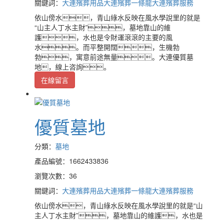
關鍵詞：
大連殯葬用品
大連殯葬一條龍
大連殯葬服務
依山傍水，青山綠水反映在風水學說里的就是
“山主人丁水主財”，墓地靠山的維
護，水也是令財運滾滾的主要的風
水。而平整開闊，生機勃
勃，寓意前途無量。大連優質墓
地，線上咨詢。
在線留言
優質墓地
分類：
墓地
產品編號：1662433836
瀏覽次數：36
關鍵詞：
大連殯葬用品
大連殯葬一條龍
大連殯葬服務
依山傍水，青山綠水反映在風水學說里的就是“山
主人丁水主財”，墓地靠山的維護，水也是