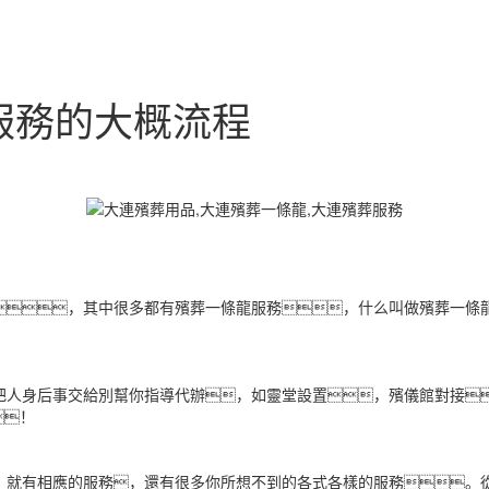
服務的大概流程
，其中很多都有殯葬一條龍服務，什么叫做殯葬一條
人身后事交給別幫你指導代辦，如靈堂設置，殯儀館對接
！
就有相應的服務，還有很多你所想不到的各式各樣的服務。