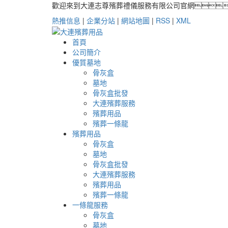
歡迎來到大連志尊殯葬禮儀服務有限公司官網
熱推信息
|
企業分站
|
網站地圖
|
RSS
|
XML
首頁
公司簡介
優質墓地
骨灰盒
墓地
骨灰盒批發
大連殯葬服務
殯葬用品
殯葬一條龍
殯葬用品
骨灰盒
墓地
骨灰盒批發
大連殯葬服務
殯葬用品
殯葬一條龍
一條龍服務
骨灰盒
墓地