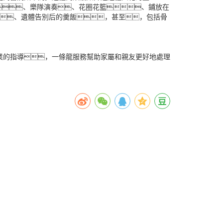
、樂隊演奏、花圈花籃、鋪放在
、遺體告別后的羹飯，甚至，包括骨
業的指導，一條龍服務幫助家屬和親友更好地處理