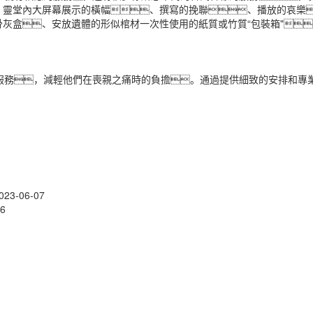
、靈堂內大屏幕展示的橫幅、撰寫的挽聯、播放的哀樂
灰盒、安放遺體的形似棺材一次性使用的紙質或竹質“包裝箱"
務，減輕他們在喪親之痛時的負擔。通過提供細致的安排和專
023-06-07
06