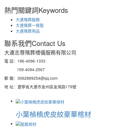
熱門關鍵詞
Keywords
大連殯葬服務
大連殯葬一條龍
大連殯葬用品
聯系我們
Contact Us
大連志尊殯葬禮儀服務有限公司
電 話：186-4096-1333
159-4094-2567
郵 箱：3062889254@qq.com
地 址：遼寧省大連市金州區金灣路179號
小葉楨楠虎皮紋豪華棺材