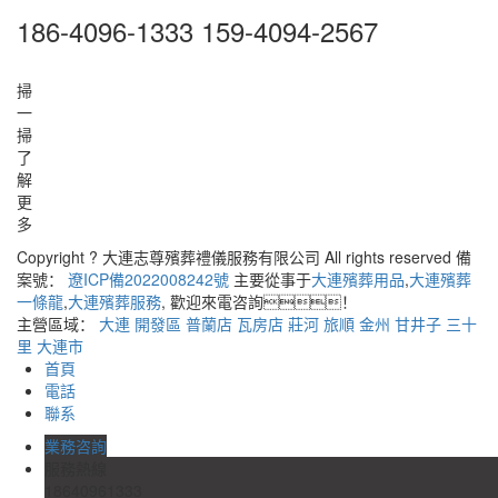
186-4096-1333 159-4094-2567
掃
一
掃
了
解
更
多
Copyright ? 大連志尊殯葬禮儀服務有限公司 All rights reserved 備
案號：
遼ICP備2022008242號
主要從事于
大連殯葬用品
,
大連殯葬
一條龍
,
大連殯葬服務
, 歡迎來電咨詢！
主營區域：
大連
開發區
普蘭店
瓦房店
莊河
旅順
金州
甘井子
三十
里
大連市
首頁
電話
聯系
業務咨詢
服務熱線
18640961333