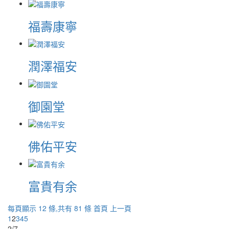
福壽康寧
潤澤福安
御園堂
佛佑平安
富貴有余
每頁顯示 12 條,共有 81 條
首頁
上一頁
1
2
3
4
5
2/7