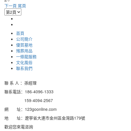
下一頁
尾頁
首頁
公司簡介
優質墓地
殯葬用品
一條龍服務
文化風俗
聯系我們
聯 系 人 ：孫經理
聯系電話：186-4096-1333
159-4094-2567
網 址：123goonline.com
地 址：遼寧省大連市金州區金灣路179號
歡迎您來電咨詢