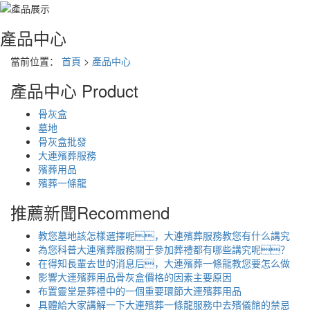
產品中心
當前位置：
首頁
>
產品中心
產品中心
Product
骨灰盒
墓地
骨灰盒批發
大連殯葬服務
殯葬用品
殯葬一條龍
推薦新聞
Recommend
教您墓地該怎樣選擇呢，大連殯葬服務教您有什么講究
為您科普大連殯葬服務關于參加葬禮都有哪些講究呢？
在得知長輩去世的消息后，大連殯葬一條龍教您要怎么做
影響大連殯葬用品骨灰盒價格的因素主要原因
布置靈堂是葬禮中的一個重要環節大連殯葬用品
具體給大家講解一下大連殯葬一條龍服務中去殯儀館的禁忌